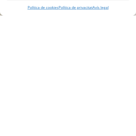
Política de cookies
Política de privacitat
Avís legal
DESCOBREIX LES
NOSTRES
ESPECIALITATS